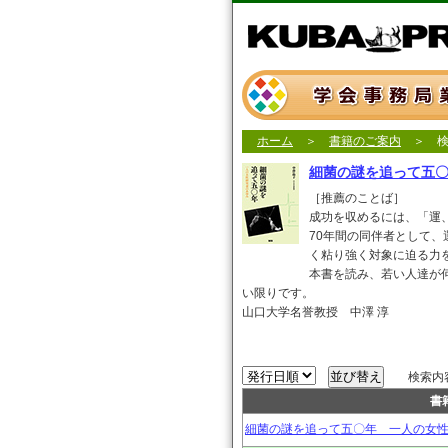
ホーム
＞
書籍のご案内
＞ 検
細菌の謎を追って五
［推薦のことば］
成功を収めるには、「運
70年間の同伴者として
く粘り強く対象に迫る力
本書を読み、若い人達が
い限りです。
山口大学名誉教授 中澤 淳
検索内容：
書
細菌の謎を追って五〇年 一人の女