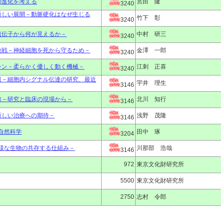
の進化を考える
宮田 隆
3240
新しい展開－動脈硬化はなぜ生じる
竹下 彰
3240
遺伝子から何が見えるか－
中村 研三
3240
挑戦－神経細胞を死から守るため－
金澤 一郎
3240
シン－柔らかく優しく動く機械－
江刺 正喜
3240
報－細胞内シグナル伝達の研究、最近
宇井 理生
3146
線－研究と臨床の現場から－
北川 知行
3146
新しい治療への期待－
浅野 茂隆
3146
自然科学
田中 琢
3204
様な生物の共存する仕組み－
川那部 浩哉
3146
972
東京文化財研究所
5500
東京文化財研究所
2750
志村 令郎