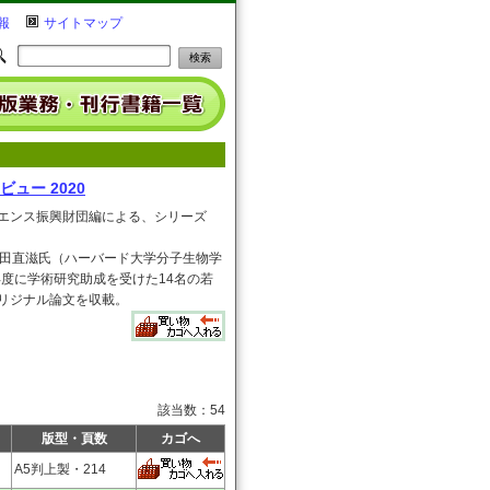
報
サイトマップ
ュー 2020
エンス振興財団編による、シリーズ
内田直滋氏（ハーバード大学分子生物学
年度に学術研究助成を受けた14名の若
リジナル論文を収載。
該当数：54
版型・頁数
カゴへ
A5判上製・214