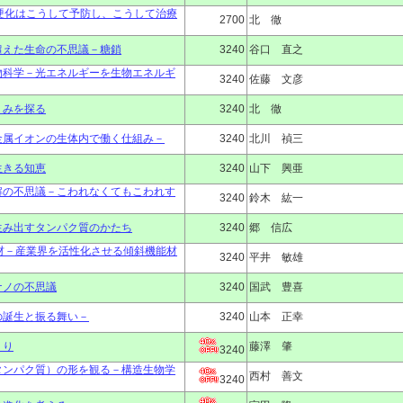
脈硬化はこうして予防し、こうして治療
2700
北 徹
超えた生命の不思議－糖鎖
3240
谷口 直之
物科学－光エネルギーを生物エネルギ
3240
佐藤 文彦
くみを探る
3240
北 徹
金属イオンの生体内で働く仕組み－
3240
北川 禎三
生きる知恵
3240
山下 興亜
解の不思議－こわれなくてもこわれす
3240
鈴木 紘一
生み出すタンパク質のかたち
3240
郷 信広
素材－産業界を活性化させる傾斜機能材
3240
平井 敏雄
ナノの不思議
3240
国武 豊喜
の誕生と振る舞い－
3240
山本 正幸
くり
藤澤 肇
3240
タンパク質）の形を観る－構造生物学
西村 善文
3240