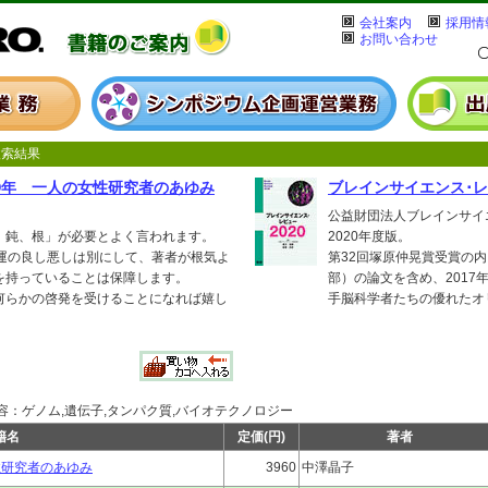
会社案内
採用情
お問い合わせ
索結果
〇年 一人の女性研究者のあゆみ
ブレインサイエンス･レビ
公益財団法人ブレインサイ
、鈍、根」が必要とよく言われます。
2020年度版。
、運の良し悪しは別にして、著者が根気よ
第32回塚原仲晃賞受賞の
を持っていることは保障します。
部）の論文を含め、2017
何らかの啓発を受けることになれば嬉し
手脳科学者たちの優れたオ
ゲノム,遺伝子,タンパク質,バイオテクノロジー
籍名
定価(円)
著者
性研究者のあゆみ
3960
中澤晶子