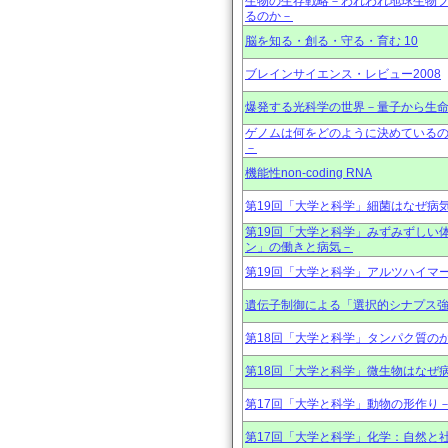
生物の生存戦略－われわれ地球生物
るのか－
脳を知る・創る・守る・育む 10
ブレインサイエンス・レビュー2008
爆発する光科学の世界－量子から生
ゲノムは何をどのように決めている
－
機能性non-coding RNA
第19回「大学と科学」細菌はなぜ病
第19回「大学と科学」みずみずしい
ン」の働きと病気－
第19回「大学と科学」アルツハイマ
遺伝子制御による「選択的シナプス
第18回「大学と科学」タンパク質の
第18回「大学と科学」微生物はなぜ
第17回「大学と科学」動物の形作り
第17回「大学と科学」化学：自然と