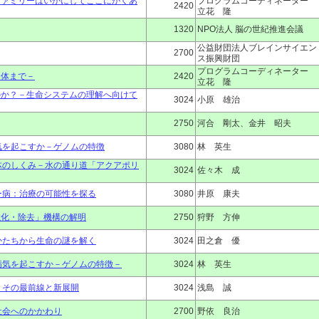
ファミリーはいかにしてここにかくあ
プログラムコーディネーター
2420
立花 隆
1320
NPO法人 脳の世紀推進会議
公益財団法人ブレインサイエン
2700
ス振興財団
プログラムコーディネーター
命体まで－
2420
立花 隆
のか？－生命システムの理解へ向けて
3024
小原 雄治
2750
河合 剛太、金井 昭夫
気を起こすか－ゲノムの特徴
3080
林 英生
体のしくみ－水の通り道「アクアポリ
3024
佐々木 成
ー病：治療の可能性を探る
3080
井原 康夫
強化・除去」機構の解明
2750
狩野 方伸
かたちから生命の謎を解く
3024
田之倉 優
病気を起こすか－ゲノムの特徴－
3024
林 英生
－その最前線と新展開
3024
浅島 誠
社会へのかかわり
2700
野依 良治