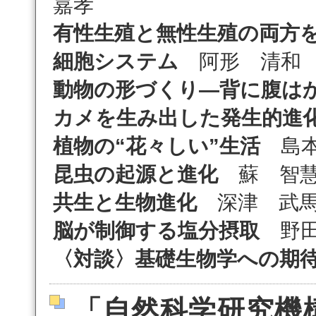
嘉孝
有性生殖と無性生殖の両方
細胞システム
阿形 清和
動物の形づくり―背に腹は
カメを生み出した発生的進
植物の“花々しい”生活
島本
昆虫の起源と進化
蘇 智
共生と生物進化
深津 武
脳が制御する塩分摂取
野田
〈対談〉基礎生物学への期
「自然科学研究機