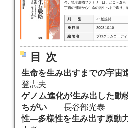
今、地球生物ファミリーは、どこへ進も
宇宙の開闢から生命の誕生へまで遡り、
判 型
A5版並製
発 行 日
2008.10.10
編 著 者
プログラムコーディ
目次
生命を生み出すまでの宇宙
登志夫
ゲノム進化が生み出した動
ちがい
長谷部光泰
性―多様性を生み出す原動