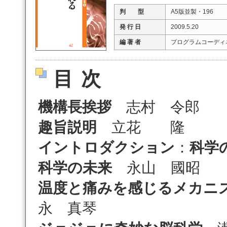
判 型
A5版並製・196
発 行 日
2009.5.20
編 著 者
プログラムコーディ
目次
機構長挨拶
志村 令郎
趣旨説明
立花 隆
イントロダクション
：
科学
科学の未来
永山 國昭
温度と痛みを感じるメカニ
永 真琴