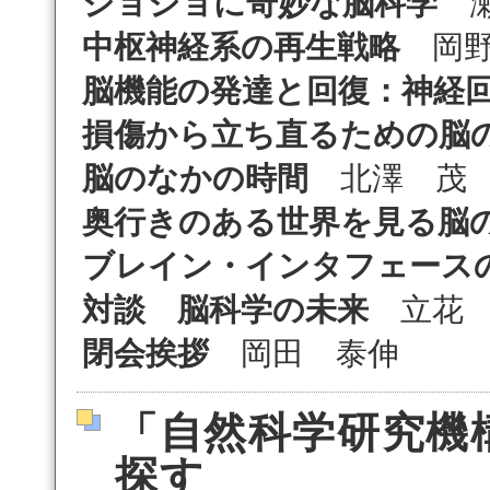
ジョジョに奇妙な脳科学
瀬
中枢神経系の再生戦略
岡野
脳機能の発達と回復：神経
損傷から立ち直るための脳
脳のなかの時間
北澤 茂
奥行きのある世界を見る脳
ブレイン・インタフェース
対談
脳科学の未来
立花 
閉会挨拶
岡田 泰伸
「自然科学研究機
探す