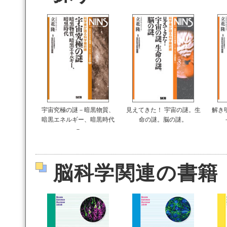
宇宙究極の謎－暗黒物質、
見えてきた！ 宇宙の謎。生
解き
暗黒エネルギー、暗黒時代
命の謎。脳の謎。
－
脳科学関連の書籍