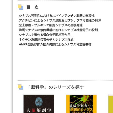
目次
シナプス可塑性におけるスパインアクチン動態の重要性
アクチビンによるシナプス形態およびシナプス可塑性の制御
登上線維－プルキンエ細胞シナプスの生後発達
海馬シナプスの修飾機構におけるシナプス機能分子の役割
シナプスを形作る蛋白分子間相互作用
ネクチン系細胞接着分子とシナプス形成
AMPA型受容体の数の調節によるシナプス可塑性機構
「脳科学」のシリーズを探す