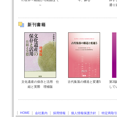
の世界～細胞から結晶まで
今、解る
みず
～
通り
新刊書籍
文化遺産の保存と活用 仕
古代集落の構造と変遷5
第3版
組と実際 増補版
して
HOME
会社案内
採用情報
個人情報保護方針
特定商取