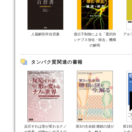
人脳解剖学自習書
遺伝子制御による「選択的
アル
シナプス強化・除去」機構
の解明
タンパク質関連の書籍
反応すれば形が変わるナノ
第3の生命鎖 糖鎖の謎が
第1