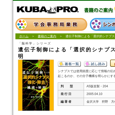
ホーム
＞
書籍のご案内
＞ 遺伝子制御による「選択的シナプス
「脳科学」シリーズ
遺伝子制御による「選択的シナプ
明
シナプスでは使用頻度に応じて情報の伝
起こるのか、その分子機構を明らかにす
判 型
A5版並製・204
発 行 日
2005.04.10
編 著 者
金沢大学 狩野 方