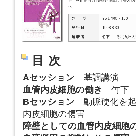
行した血管では血管壁が肥厚し血管内腔
へ）
判 型
B5版並製・160
発 行 日
1998.8.30
編 著 者
竹下 彰（九州大
目次
Aセッション
基調講演
血管内皮細胞の働き
竹下 
Bセッション
動脈硬化を起
内皮細胞の傷害
障壁としての血管内皮細胞