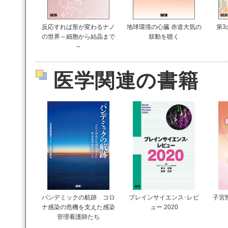
反応すれば形が変わるナノ
地球環境の心臓 赤道大気の
第3
の世界～細胞から結晶まで
鼓動を聴く
～
医学関連の書籍
パンデミックの航跡 コロ
ブレインサイエンス･レビ
子宮
ナ感染の危機を支えた感染
ュー 2020
管理看護師たち