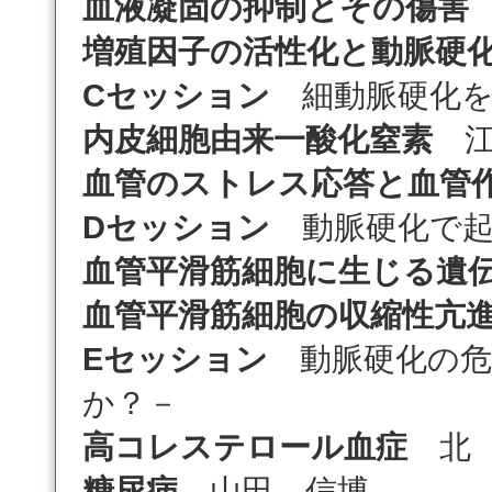
血液凝固の抑制とその傷害
増殖因子の活性化と動脈硬
Cセッション
細動脈硬化を
内皮細胞由来一酸化窒素
江
血管のストレス応答と血管
Dセッション
動脈硬化で起
血管平滑筋細胞に生じる遺
血管平滑筋細胞の収縮性亢
Eセッション
動脈硬化の危
か？－
高コレステロール血症
北
糖尿病
山田 信博