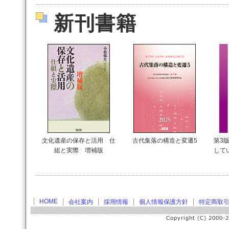
新刊書籍
文化遺産の保存と活用 仕
古代集落の構造と変遷5
第3版
組と実際 増補版
して
HOME
会社案内
採用情報
個人情報保護方針
特定商取