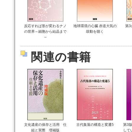
反応すれば形が変わるナノ
地球環境の心臓 赤道大気の
第3
の世界～細胞から結晶まで
鼓動を聴く
～
関連の書籍
文化遺産の保存と活用 仕
古代集落の構造と変遷5
第3版
組と実際 増補版
して