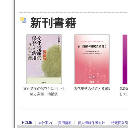
新刊書籍
文化遺産の保存と活用 仕
古代集落の構造と変遷5
第3版
組と実際 増補版
して
HOME
会社案内
採用情報
個人情報保護方針
特定商取