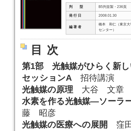
判 型
B5判並製・236頁
発 行 日
2008.01.30
橋本 和仁（東京大
編 著 者
センター）
目次
第1部 光触媒がひらく新し
セッションA
招待講演
光触媒の原理
大谷 文章
水素を作る光触媒―ソーラ
藤 昭彦
光触媒の医療への展開
窪田