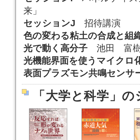
来」
セッションJ
招待講演
色の変わる粘土の合成と組
光で動く高分子
池田 富
光機能界面を使うマイクロ
表面プラズモン共鳴センサ
「大学と科学」の