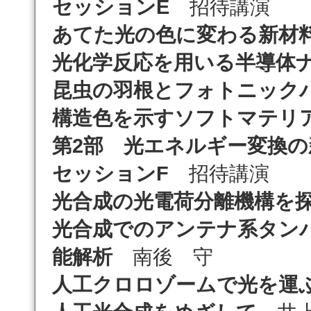
セッションE
招待講演
あてた光の色に変わる新材
光化学反応を用いる半導体
昆虫の羽根とフォトニック
構造色を示すソフトマテリ
第2部 光エネルギー変換の
セッションF
招待講演
光合成の光電荷分離機構を
光合成でのアンテナ系タン
能解析
南後 守
人工クロロゾームで光を運