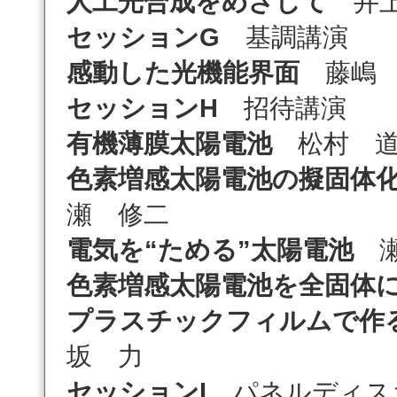
人工光合成をめざして
井上
セッションG
基調講演
感動した光機能界面
藤嶋 
セッションH
招待講演
有機薄膜太陽電池
松村 道
色素増感太陽電池の擬固体
瀬 修二
電気を“ためる”太陽電池
瀬
色素増感太陽電池を全固体
プラスチックフィルムで作
坂 力
セッションI
パネルディス