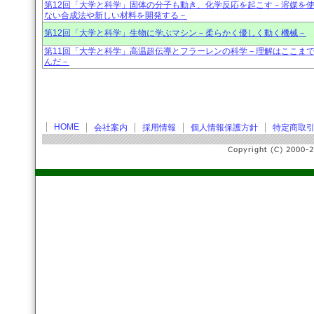
第12回「大学と科学」固体の分子も動き、化学反応を起こす－溶媒を
ない合成法や新しい材料を開発する－
第12回「大学と科学」生物に学ぶマシン－柔らかく優しく動く機械－
第11回「大学と科学」高温超伝導とフラーレンの科学－理解はここま
んだ－
HOME
会社案内
採用情報
個人情報保護方針
特定商取