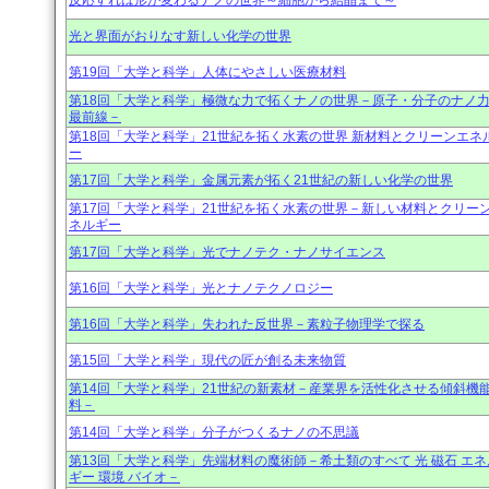
反応すれば形が変わるナノの世界～細胞から結晶まで～
光と界面がおりなす新しい化学の世界
第19回「大学と科学」人体にやさしい医療材料
第18回「大学と科学」極微な力で拓くナノの世界－原子・分子のナノ
最前線－
第18回「大学と科学」21世紀を拓く水素の世界 新材料とクリーンエネ
ー
第17回「大学と科学」金属元素が拓く21世紀の新しい化学の世界
第17回「大学と科学」21世紀を拓く水素の世界－新しい材料とクリー
ネルギー
第17回「大学と科学」光でナノテク・ナノサイエンス
第16回「大学と科学」光とナノテクノロジー
第16回「大学と科学」失われた反世界－素粒子物理学で探る
第15回「大学と科学」現代の匠が創る未来物質
第14回「大学と科学」21世紀の新素材－産業界を活性化させる傾斜機
料－
第14回「大学と科学」分子がつくるナノの不思議
第13回「大学と科学」先端材料の魔術師－希土類のすべて 光 磁石 エネ
ギー 環境 バイオ－