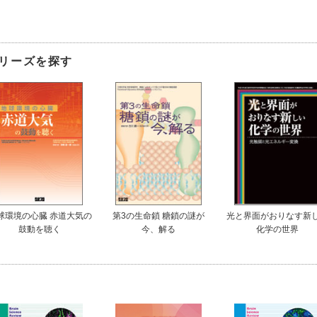
リーズを探す
球環境の心臓 赤道大気の
第3の生命鎖 糖鎖の謎が
光と界面がおりなす新
鼓動を聴く
今、解る
化学の世界