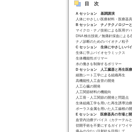
目次
A セッション
基調講演
人体にやさしい医療材料・医療器
B セッション
ナノテクノロジーと
マイクロ・ナノ技術による医用デバ
DNA 検出技術／無痛針採血による
ナノ診断のためのバイオナノ粒子
C セッション
生体にやさしいバイ
生体に学ぶバイオセラミックス
生体機能性ポリマー
水の働きを制御するポリマー
D セッション
人工臓器と再生医
細胞シート工学による組織再生
高機能性人工血管の開発
人工心臓の開発
人工関節材料の機能向
人工骨・人工関節の開発と問題点
生体組織工学を用いた再生誘導治
ポーラス金属を用いた人工歯根の
E セッション
医療器具の市場と開
血管内治療デバイス（カテーテル
切開手術を不要にするガイドワイ
痛みの少ない注射針を目指して