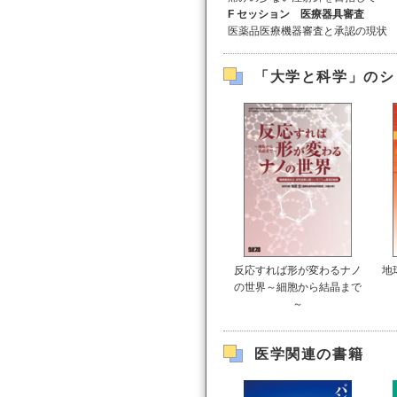
F セッション
医療器具審査
医薬品医療機器審査と承認の現状
「大学と科学」のシ
反応すれば形が変わるナノ
地
の世界～細胞から結晶まで
～
医学関連の書籍