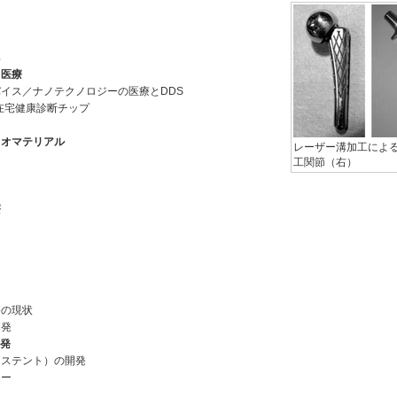
具
医療
イス／ナノテクノロジーの医療とDDS
在宅健康診断チップ
オマテリアル
レーザー溝加工によ
工関節（右）
療
療の現状
開発
発
とステント）の開発
ヤー