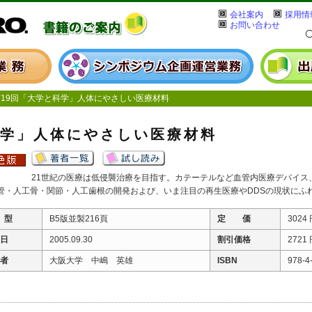
会社案内
採用情
お問い合わせ
19回「大学と科学」人体にやさしい医療材料
科学」人体にやさしい医療材料
21世紀の医療は低侵襲治療を目指す。カテーテルなど血管内医療デバイス
管・人工骨・関節・人工歯根の開発および、いま注目の再生医療やDDSの現状にふ
 型
B5版並製216頁
定 価
3024
 日
2005.09.30
割引価格
2721
 者
大阪大学 中嶋 英雄
ISBN
978-4