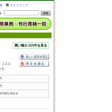
報
サイトマップ
、人工心
れる。
 円
 円
-87805-062-6