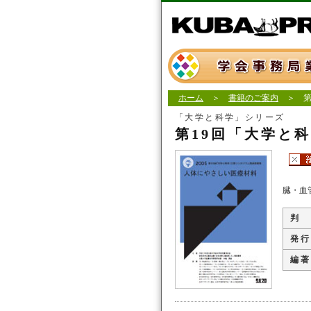
ホーム
＞
書籍のご案内
＞ 第
「大学と科学」シリーズ
第19回「大学と
臓・血
判
発 行
編 著