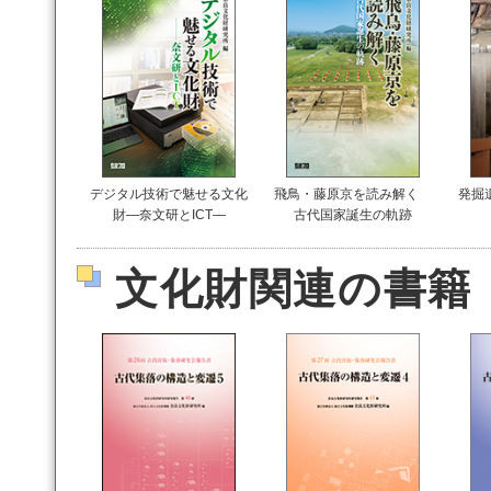
デジタル技術で魅せる文化
飛鳥・藤原京を読み解く
発掘
財―奈文研とICT―
古代国家誕生の軌跡
文化財関連の書籍