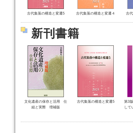
古代集落の構造と変遷5
古代集落の構造と変遷４
古代
新刊書籍
文化遺産の保存と活用 仕
古代集落の構造と変遷5
第3版
組と実際 増補版
して