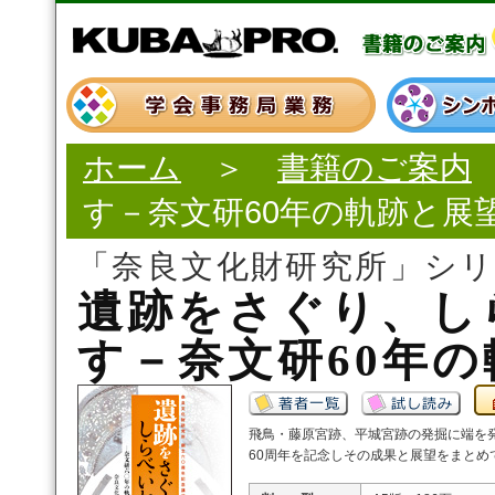
ホーム
＞
書籍のご案内
す－奈文研60年の軌跡と展
「奈良文化財研究所」シ
遺跡をさぐり、し
す－奈文研60年
飛鳥・藤原宮跡、平城宮跡の発掘に端を
60周年を記念しその成果と展望をまとめ