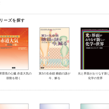
憲
リーズを探す
球環境の心臓 赤道大気の
第3の生命鎖 糖鎖の謎が
光と界面がおりなす新
鼓動を聴く
今、解る
化学の世界