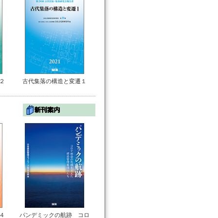
２
古代集落の構造と変遷１
４
パンデミックの航跡 コロ