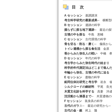
目次
A セッション
基調講演
考古科学研究の最新成果
─ 横断型
B セッション
遺跡の科学
掘らずに探る地下遺跡
─ 最近の探
古墳の中を探る
牛島 恵輔
C セッション
古代環境の科学
骨を切る・削る・磨く
─ 傷痕から
トイレ遺構から探る食生活
金原 
骨からみた弥生人の戦い
中橋 孝
D セッション
年代の科学
考古学からみた弥生時代の始まり
科学的年代測定法はどこまで進ん
年輪から弥生、古墳の年代に迫る
E セッション
遺物の科学
鉛同位体比研究と考古学
岩永 省
シルクロードの銅材料
平尾 良光
木質文化財を科学する
高妻 洋
沈没船から漆器まで
─ 木質遺物の
F セッション
装身具の科学
古代のガラ
ス─ 最近の研究から─
古代の金・銀
村上 隆