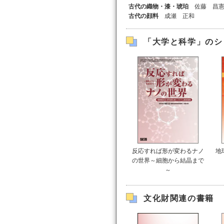
古代の織物・漆・琥珀
佐藤 昌
古代の顔料
成瀬 正和
「大学と科学」のシ
反応すれば形が変わるナノ
地
の世界～細胞から結晶まで
～
文化財関連の書籍