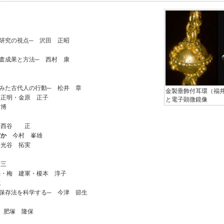
研究の視点─ 沢田 正昭
査成果と方法─ 西村 康
みた古代人の行動─ 松井 章
金製垂飾付耳環（福
正明・金原 正子
と電子顕微鏡像
博
西谷 正
だか
今村 峯雄
光谷 拓実
三
・梅 建軍・榎本 淳子
成
保存法を科学する─ 今津 節生
 肥塚 隆保