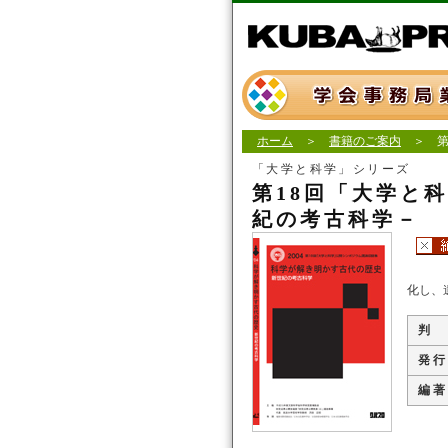
ホーム
＞
書籍のご案内
＞ 第
「大学と科学」シリーズ
第18回「大学と
紀の考古科学－
化し、
判
発 行
編 著