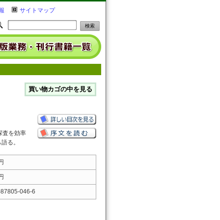
報
サイトマップ
探査を効率
ら語る。
 円
 円
-87805-046-6