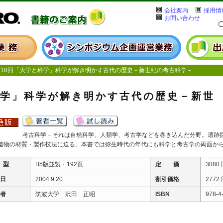
会社案内
採用情
お問い合わせ
18回「大学と科学」科学が解き明かす古代の歴史－新世紀の考古科学－
科学」科学が解き明かす古代の歴史－新世
考古科学－それは自然科学、人類学、考古学などを巻き込んだ分野。遺跡
遺物の材質・製作技法に迫る。本書では弥生時代の年代にも科学と考古学の両面か
 型
B5版並製・192頁
定 価
3080
 日
2004.9.20
割引価格
2772
 者
筑波大学 沢田 正昭
ISBN
978-4