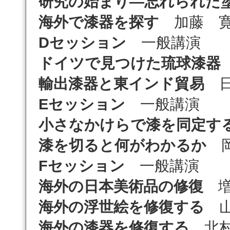
研究の始まり―忘れられた
海外で漆器を探す
加藤 
Dセッション
一般講演
ドイツで見つけた琉球漆器
輸出漆器と東インド貿易
日
Eセッション
一般講演
小さなかけらで漆を同定す
漆を切ると何がわかるか
岡
Fセッション
一般講演
海外の日本美術品の修復
増
海外の浮世絵を修復する
山
海外の漆器を修復する
北村