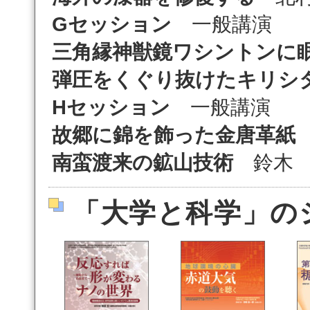
Gセッション
一般講演
三角縁神獣鏡ワシントンに
弾圧をくぐり抜けたキリシ
Hセッション
一般講演
故郷に錦を飾った金唐革紙
南蛮渡来の鉱山技術
鈴木 
「大学と科学」の