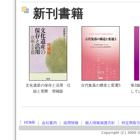
新刊書籍
文化遺産の保存と活用 仕
古代集落の構造と変遷5
第3版
組と実際 増補版
して
HOME
会社案内
採用情報
個人情報保護方針
特定商取