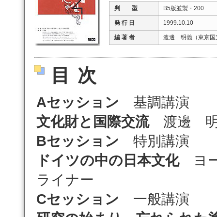
判 型
B5版並製・200
発 行 日
1999.10.10
編 著 者
渡邊 明義（東京国
目次
Aセッション
基調講演
文化財と国際交流
渡邊 明
Bセッション
特別講演
ドイツの中の日本文化
ヨー
ライナー
Cセッション
一般講演