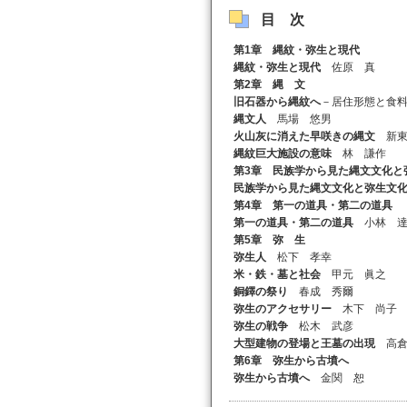
目次
第1章 縄紋・弥生と現代
縄紋・弥生と現代
佐原 真
第2章 縄 文
旧石器から縄紋へ
－居住形態と食
縄文人
馬場 悠男
火山灰に消えた早咲きの縄文
新東
縄紋巨大施設の意味
林 謙作
第3章 民族学から見た縄文文化と
民族学から見た縄文文化と弥生文
第4章 第一の道具・第二の道具
第一の道具・第二の道具
小林 達
第5章 弥 生
弥生人
松下 孝幸
米・鉄・墓と社会
甲元 眞之
銅鐸の祭り
春成 秀爾
弥生のアクセサリー
木下 尚子
弥生の戦争
松木 武彦
大型建物の登場と王墓の出現
高倉
第6章 弥生から古墳へ
弥生から古墳へ
金関 恕