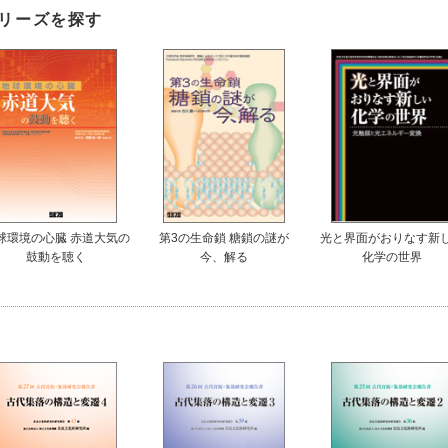
リーズを探す
球環境の心臓 赤道大気の
第3の生命鎖 糖鎖の謎が
光と界面がおりなす新
鼓動を聴く
今、解る
化学の世界