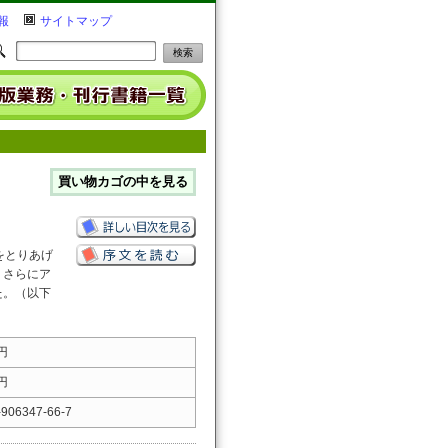
報
サイトマップ
をとりあげ
、さらにア
た。（以下
 円
 円
-906347-66-7