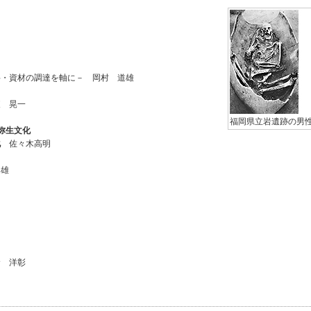
料・資材の調達を軸に－ 岡村 道雄
 晃一
福岡県立岩遺跡の男
弥生文化
化
佐々木高明
雄
 洋彰