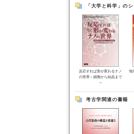
「大学と科学」のシ
反応すれば形が変わるナノ
地
の世界～細胞から結晶まで
～
考古学関連の書籍