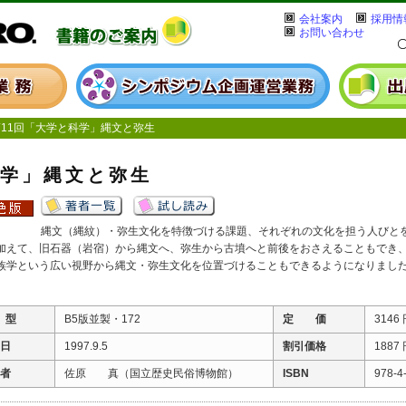
会社案内
採用情
お問い合わせ
11回「大学と科学」縄文と弥生
科学」縄文と弥生
縄文（縄紋）・弥生文化を特徴づける課題、それぞれの文化を担う人びと
加えて、旧石器（岩宿）から縄文へ、弥生から古墳へと前後をおさえることもでき
族学という広い視野から縄文・弥生文化を位置づけることもできるようになりまし
）
 型
B5版並製・172
定 価
3146
 日
1997.9.5
割引価格
1887
 者
佐原 真（国立歴史民俗博物館）
ISBN
978-4