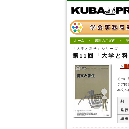
ホーム
＞
書籍のご案内
＞ 第
「大学と科学」シリーズ
第11回「大学と
るのに
ジア民
本文へ
判
発 行
編 著