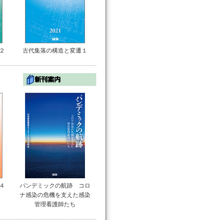
２
古代集落の構造と変遷１
４
パンデミックの航跡 コロ
ナ感染の危機を支えた感染
管理看護師たち