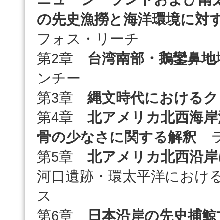
の先史漁撈と海洋環境に対
フォス・リーチ
第2章
台湾南部・鵝鑾鼻地
ンチー
第3章
縄文時代におけるク
第4章
北アメリカ北西海岸
骨の少なさに関する解釈
ラ
第5章
北アメリカ北西沿岸
河口遺跡・環太平洋におけ
ス
第6章
日本沿岸の先史捕鯨