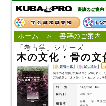
ホーム
＞
書籍のご案内
「考古学」シリーズ
木の文化・骨の文
従来の考古学は乾燥遺跡から得られる、
湿地遺跡の「木と骨」とすることでより
判 型
A4判並製・168
発 行 日
2003.3.31
松井 章（奈良国
編 著 者
研究官）