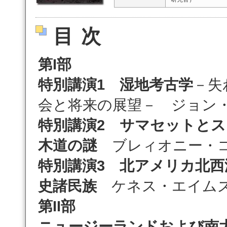
目次
第
I
部
特別講演1
湿地考古学
－失
会と将来の展望－ ジョン
特別講演2
サマセットとス
木道の謎
ブレィオニー・
特別講演3
北アメリカ北西
史諸民族
ケネス・エイム
第II部
ニュージーランドおよび南