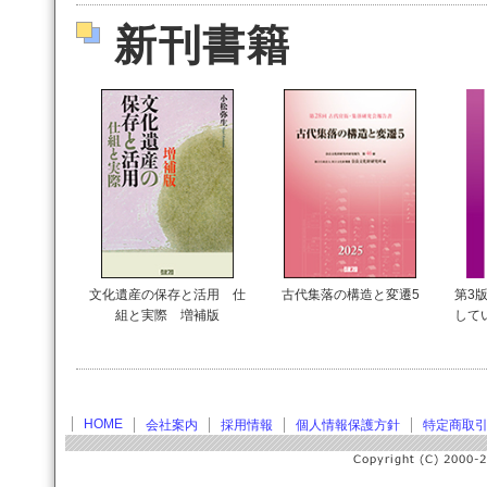
新刊書籍
文化遺産の保存と活用 仕
古代集落の構造と変遷5
第3版
組と実際 増補版
して
HOME
会社案内
採用情報
個人情報保護方針
特定商取