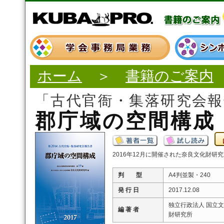
ホーム
＞
書籍のご案内
「古代官衙・集落研究会
郡庁域の空間構成
2016年12月に開催された奈良文化財研
判 型
A4判並製・240
発 行 日
2017.12.08
独立行政法人 国立文
編 著 者
財研究所