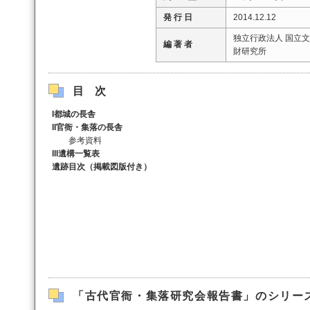
発 行 日
2014.12.12
独立行政法人 国立文
編 著 者
財研究所
目次
I都城の長舎
II官衙・集落の長舎
参考資料
III遺構一覧表
遺跡目次（掲載図版付き）
「古代官衙・集落研究会報告書」のシリー