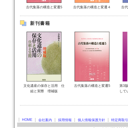
古代集落の構造と変遷5
古代集落の構造と変遷４
古代
新刊書籍
文化遺産の保存と活用 仕
古代集落の構造と変遷5
第3版
組と実際 増補版
して
HOME
会社案内
採用情報
個人情報保護方針
特定商取