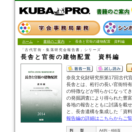
ホーム
＞
書籍のご案内
＞ 長舎と官衙の建物配置 資料編
「古代官衙・集落研究会報告書」シリーズ
長舎と官衙の建物配置 資料編
奈良文化財研究所第17回古代
長舎とは、桁行の長い官衙特
の特徴などが明らかになって
の発掘調査により得られた豊
各地の報告とともに討議を載せた
と、長舎遺構を集成した「資料編
報告編の詳細はこちらからご
判 型
A4判・466頁