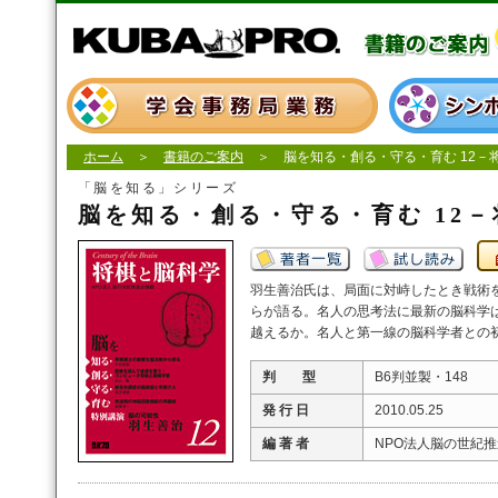
ホーム
＞
書籍のご案内
＞ 脳を知る・創る・守る・育む 12－
「脳を知る」シリーズ
脳を知る・創る・守る・育む 12
羽生善治氏は、局面に対峙したとき戦術
らが語る。名人の思考法に最新の脳科学
越えるか。名人と第一線の脳科学者との
判 型
B6判並製・148
発 行 日
2010.05.25
編 著 者
NPO法人脳の世紀