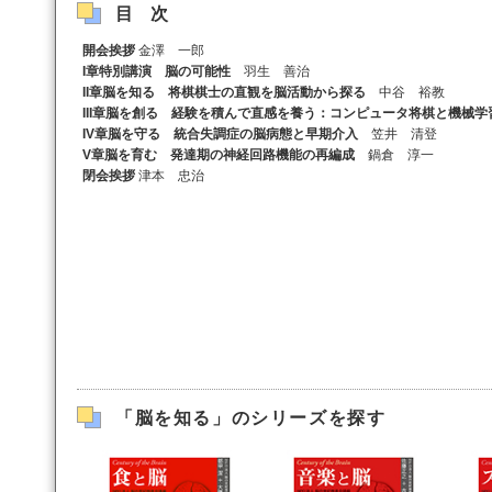
目次
開会挨拶
金澤 一郎
I章特別講演 脳の可能性
羽生 善治
II章脳を知る 将棋棋士の直観を脳活動から探る
中谷 裕教
III章脳を創る 経験を積んで直感を養う：コンピュータ将棋と機械学
IV章脳を守る 統合失調症の脳病態と早期介入
笠井 清登
V章脳を育む 発達期の神経回路機能の再編成
鍋倉 淳一
閉会挨拶
津本 忠治
「脳を知る」のシリーズを探す