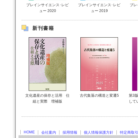
ブレインサイエンス･レビ
ブレインサイエンス･レビ
ブレ
ュー 2020
ュー 2019
新刊書籍
文化遺産の保存と活用 仕
古代集落の構造と変遷5
第3版
組と実際 増補版
して
HOME
会社案内
採用情報
個人情報保護方針
特定商取