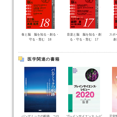
食と脳 脳を知る・創る・
音楽と脳 脳を知る・創
スポ
守る・育む 18
る・守る・育む 17
創
医学関連の書籍
パンデミックの航跡 コロ
ブレインサイエンス･レビ
子宮