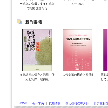
ナ感染の危機を支えた感染
ュー 2020
管理看護師たち
新刊書籍
文化遺産の保存と活用 仕
古代集落の構造と変遷5
第3版
組と実際 増補版
して
HOME
会社案内
採用情報
個人情報保護方針
特定商取