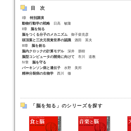
目次
I章
特別講演
動物行動学の戦略
日高 敏隆
II章
脳を知る
脳をつくる分子のメカニズム
御子柴克彦
頭頂葉と三次元視覚世界の認識
酒田 英夫
III章
脳を創る
脳内クロックの計算モデル
深井 朋樹
脳型コンピュータの開発に向けて
市川 道教
IV章
脳を守る
パーキンソン病と遺伝子
水野 美邦
精神分裂病の生物学
西川 徹
「脳を知る」のシリーズを探す