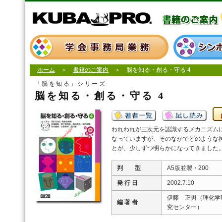
ホーム
＞
書籍のご案内
＞ 脳を知る・創る・守る 4
「脳を知る」シリーズ
脳を知る・創る・守る 4
われわれが三次元を認識するメカニズム
なっていますが、そのなかでどのような
とが、少しずつ明らかになってきました
判 型
A5版並製・200
発 行 日
2002.7.10
伊藤 正男（理化学
編 著 者
究センター）