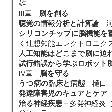
雄
III章
脳を創る
聴覚の情報分析と計算論
河
シリコンチップに脳機能を
く連想知能エレクトロニク
人工知能はどこまで脳に迫
試行錯誤から学ぶロボット
IV章
脳を守る
うつ病の臨床と病態
樋口 
発達障害児のキュアとケア
治る神経疾患
－多発神経炎