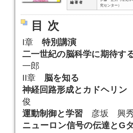
編 著 者
究センター）
目次
I章
特別講演
二一世紀の脳科学に期待す
一郎
II章
脳を知る
神経回路形成とカドヘリン
俊
運動制御と学習
彦坂 興
ニューロン信号の伝達とG