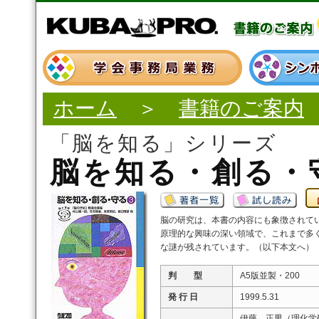
ホーム
＞
書籍のご案内
「脳を知る」シリーズ
脳を知る・創る・守
脳の研究は、本書の内容にも象徴されて
原理的な興味の深い領域で、これまで多
な謎が残されています。（以下本文へ）
判 型
A5版並製・200
発 行 日
1999.5.31
伊藤 正男（理化学