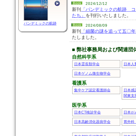
2024/12/12
新刊
「パンデミックの航跡 コ
たち」
を刊行いたしました。
パンデミックの航跡
2024/08/09
新刊
「細菌の謎を追って五〇年
たしました。
■ 弊社事務局および関連団
自然科学系
日本霊長類学会
日本人
日本ゲノム微生物学会
看護系
集中ケア認定看護師会
日本感
関東支
医学系
日本CT検診学会
日本が
日本高齢消化器病学会
胃外科