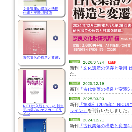
文化遺産の保存と活用
仕組と実際 増補版
古代集落の構造と変遷5
2026/07/24
新刊
「文化遺産の保存と活用 
た。
2025/12/19
新刊
「古代集落の構造と変遷5
2025/03/03
新刊
「第3版（2025年）NI
NICUに入院している新生
児の痛みのケアガイドラ
ライン」
を刊行いたしました。
イン
2024/12/21
新刊
「古代集落の構造と変遷4