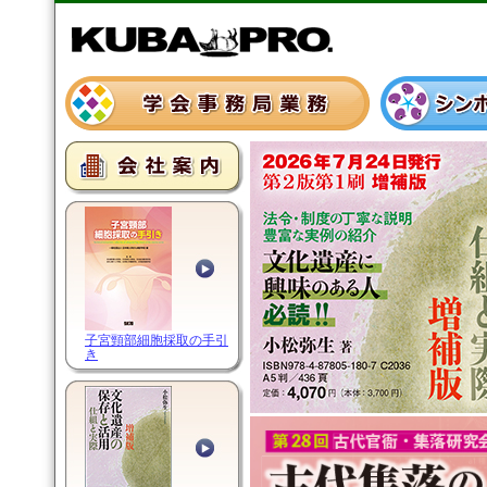
子宮頸部細胞採取の手引
き