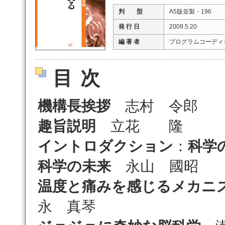
判 型
A5版並製・196
発 行 日
2009.5.20
編 著 者
プログラムコーディ
目次
機構長挨拶
志村 令郎
趣旨説明
立花 隆
イントロダクション
：
科学
科学の未来
永山 國昭
温度と痛みを感じるメカニ
永 真琴