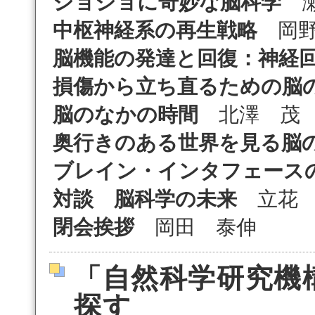
ジョジョに奇妙な脳科学
瀬
中枢神経系の再生戦略
岡野
脳機能の発達と回復：神経
損傷から立ち直るための脳
脳のなかの時間
北澤 茂
奥行きのある世界を見る脳
ブレイン・インタフェース
対談
脳科学の未来
立花 
閉会挨拶
岡田 泰伸
「自然科学研究機
探す