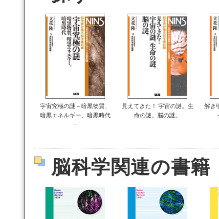
宇宙究極の謎－暗黒物質、
見えてきた！ 宇宙の謎。生
解き
暗黒エネルギー、暗黒時代
命の謎。脳の謎。
－
脳科学関連の書籍