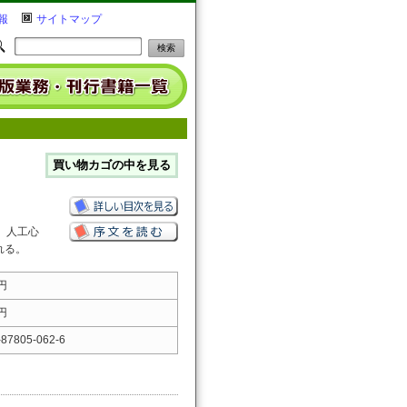
報
サイトマップ
、人工心
れる。
 円
 円
-87805-062-6