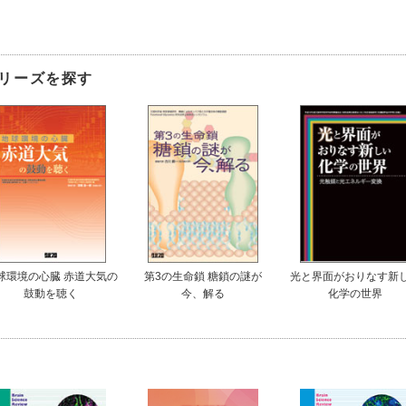
リーズを探す
球環境の心臓 赤道大気の
第3の生命鎖 糖鎖の謎が
光と界面がおりなす新
鼓動を聴く
今、解る
化学の世界