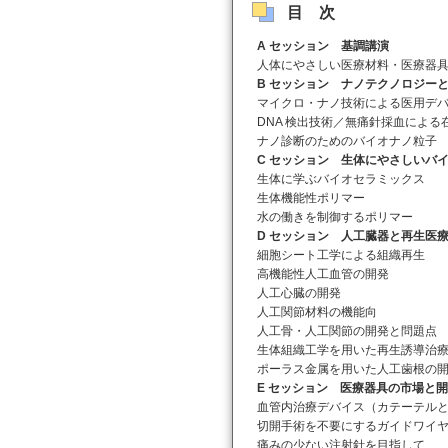
目次
A セッション
基調講演
人体にやさしい医療材料・医療器
B セッション
ナノテクノロジーと
マイクロ・ナノ技術による医用デバ
DNA 検出技術／無痛針採血による
ナノ診断のためのバイオナノ粒子
C セッション
生体にやさしいバイ
生体に学ぶバイオセラミックス
生体機能性ポリマー
水の働きを制御するポリマー
D セッション
人工臓器と再生医
細胞シート工学による組織再生
高機能性人工血管の開発
人工心臓の開発
人工関節材料の機能向
人工骨・人工関節の開発と問題点
生体組織工学を用いた再生誘導治
ポーラス金属を用いた人工歯根の
E セッション
医療器具の市場と開
血管内治療デバイス（カテーテル
切開手術を不要にするガイドワイ
痛みの少ない注射針を目指して