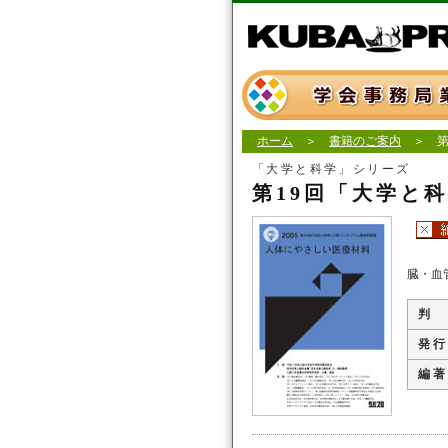
ホーム
＞
書籍のご案内
＞ 第
「大学と科学」シリーズ
第19回「大学と
臓・血
判
発 行
編 著