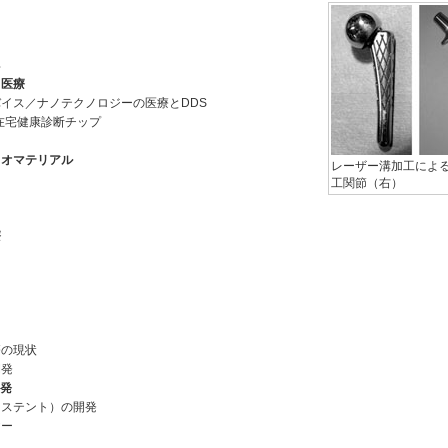
具
医療
イス／ナノテクノロジーの医療とDDS
在宅健康診断チップ
オマテリアル
レーザー溝加工によ
工関節（右）
療
療の現状
開発
発
とステント）の開発
ヤー