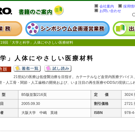
会社案内
採用情
お問い合わせ
19回「大学と科学」人体にやさしい医療材料
科学」人体にやさしい医療材料
21世紀の医療は低侵襲治療を目指す。カテーテルなど血管内医療デバイス
管・人工骨・関節・人工歯根の開発および、いま注目の再生医療やDDSの現状にふ
 型
B5版並製216頁
定 価
3024
 日
2005.09.30
割引価格
2721
 者
大阪大学 中嶋 英雄
ISBN
978-4