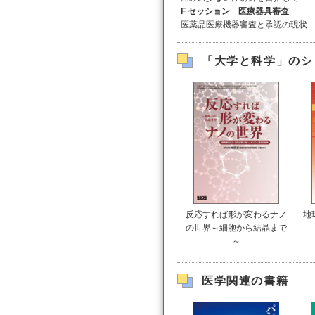
F セッション
医療器具審査
医薬品医療機器審査と承認の現状
「大学と科学」のシ
反応すれば形が変わるナノ
地
の世界～細胞から結晶まで
～
医学関連の書籍