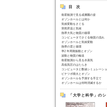
目次
衛星観測で見る成層圏の姿
オゾンホールとは何か
気候変動をさぐる
突然昇温と気候
熱帯大気と物質の循環
コンピュータでさぐる物質の流れ
オゾンホールと気候変動
熱帯の雲と循環
準2 年周期振動とオゾン
波動と物質の輸送
衛星観測から見る水蒸気
高低気圧のはたらき
コンピュータと数値シミュレーシ
ピナツボ噴火とオゾン
オゾンホールを予測する手立て
オゾンホールは何時消滅するか
「大学と科学」のシ