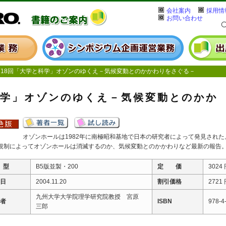
会社案内
採用情
お問い合わせ
18回「大学と科学」オゾンのゆくえ－気候変動とのかかわりをさぐる－
科学」オゾンのゆくえ－気候変動とのかか
オゾンホールは1982年に南極昭和基地で日本の研究者によって発見された
規制によってオゾンホールは消滅するのか、気候変動とのかかわりなど最新の報告
 型
B5版並製・200
定 価
3024
 日
2004.11.20
割引価格
2721
九州大学大学院理学研究院教授 宮原
 者
ISBN
978-4
三郎