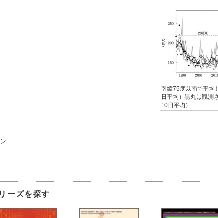
南緯75度以南で平均し
日平均）黒丸は観測さ
10日平均）
ョン
リーズを探す