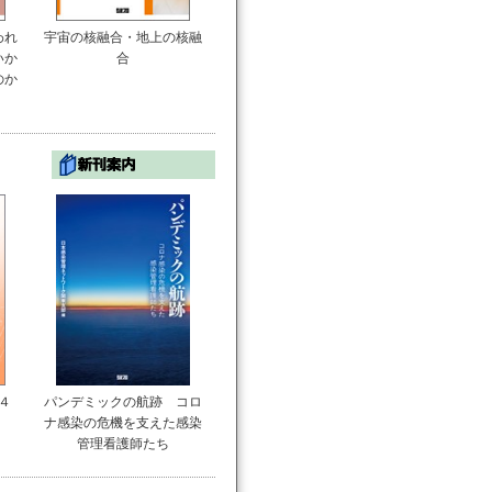
われ
宇宙の核融合・地上の核融
いか
合
のか
４
パンデミックの航跡 コロ
ナ感染の危機を支えた感染
管理看護師たち