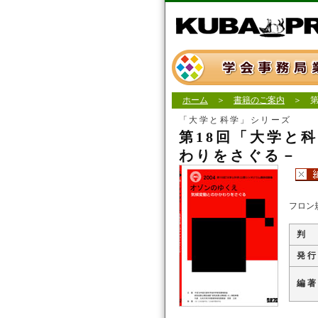
ホーム
＞
書籍のご案内
＞ 第
「大学と科学」シリーズ
第18回「大学と
わりをさぐる－
フロン
判
発 行
編 著