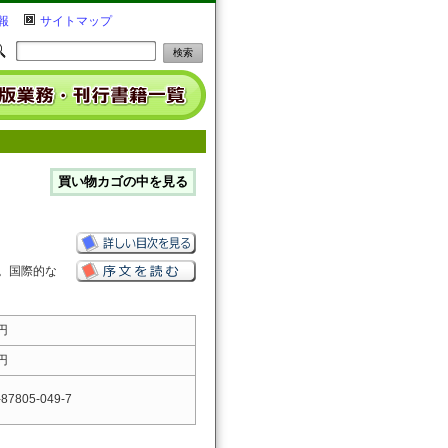
報
サイトマップ
。国際的な
。
 円
 円
-87805-049-7