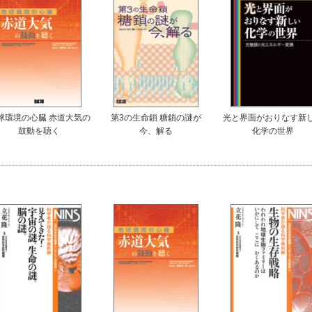
球環境の心臓 赤道大気の
第3の生命鎖 糖鎖の謎が
光と界面がおりなす新
鼓動を聴く
今、解る
化学の世界