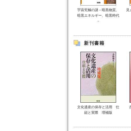
宇宙究極の謎－暗黒物質、
見
暗黒エネルギー、暗黒時代
－
新刊書籍
文化遺産の保存と活用 仕
組と実際 増補版