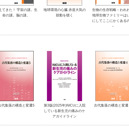
えてきた！ 宇宙の謎。生
地球環境の心臓 赤道大気の
生物の生存戦略－われ
命の謎。脳の謎。
鼓動を聴く
地球生物ファミリーは
にしてここにかくある
－
古代集落の構造と変遷5
第3版(2025年)NICUに入院
古代集落の構造と変遷
している新生児の痛みのケ
アガイドライン