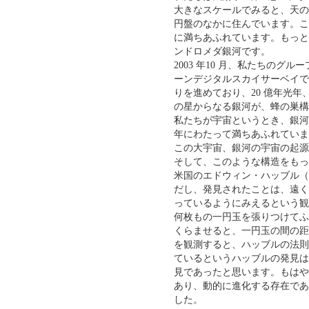
大きなスケールでみると、天の川
円盤のなかに住んでいます。こ
に満ちあふれています。もっと
ンドロメダ銀河です。
2003 年10 月、私たちの
ーンデジタルスカイサーベイで
りを進めており、20 億年光年、
の星からなる銀河が、蜂の巣構
私たちが宇宙というとき、銀河
年にわたって満ちあふれていま
この大宇宙、銀河の宇宙の起源
そして、このような構造をもった
米国のエドウィン・ハッブル（Ed
だし、発見されたことは、遠く
っているようにみえるという観
何枚もの一円玉を張りつけてふ
くらませると、一円玉の間の距
を観測すると、ハッブルの法則
ているというハッブルの発見は
見であったと思います。もはや
あり、動的に進化する存在であ
した。