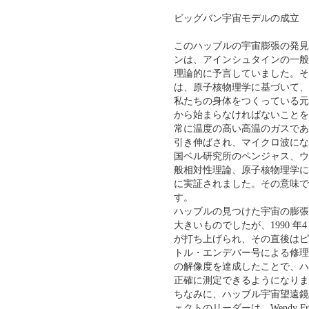
ビッグバン宇宙モデルの成立
このハッブルの宇宙膨張の発見
ンは、アインシュタインの一般
理論的に予言していました。その
は、原子核物理学に基づいて、
私たちの身体をつくっている元
から始まらなければないことを
常に温度の高い高温のガスであ
引き伸ばされ、マイクロ波にな
国ベル研究所のペンジャス、ウ
般相対性理論、原子核物理学に
に実証されました。その意味で
す。
ハッブルの見つけた宇宙の膨張
大きいものでしたが、1990 年4
が打ち上げられ、その直後はピン
トル・エンデバー号による修理（
の解像度を達成したことで、ハッブル定
正確に測定できるようになりま
ちなみに、ハッブル宇宙望遠鏡
ェクトのリーダーは、Wendy F