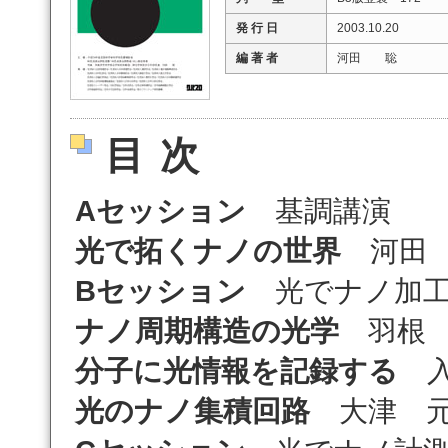
発 行 日
2003.10.20
編 著 者
河田 聡
目次
Aセッション
基調講演
光で拓くナノの世界
河田
Bセッション
光でナノ加
ナノ周期構造の光学
羽根 
分子に光情報を記録する
入
光のナノ集積回路
大津 