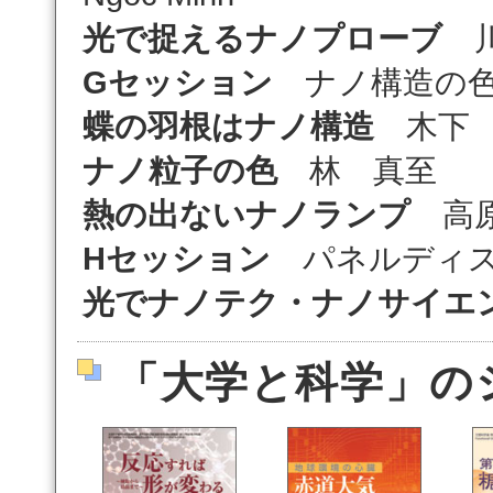
光で捉えるナノプローブ
川
Gセッション
ナノ構造の
蝶の羽根はナノ構造
木下 
ナノ粒子の色
林 真至
熱の出ないナノランプ
高原
Hセッション
パネルディス
光でナノテク・ナノサイエ
「大学と科学」の