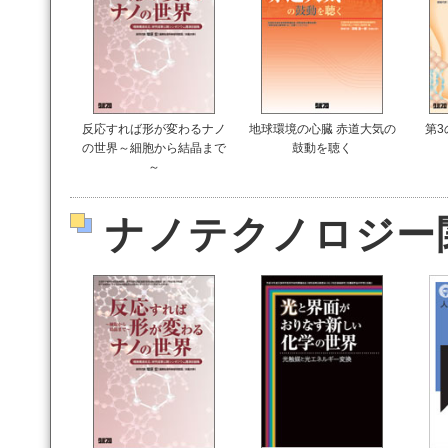
反応すれば形が変わるナノ
地球環境の心臓 赤道大気の
第3
の世界～細胞から結晶まで
鼓動を聴く
～
ナノテクノロジー