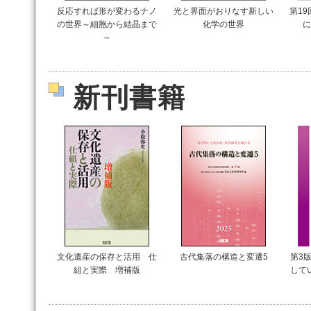
反応すれば形が変わるナノ
光と界面がおりなす新しい
第1
の世界～細胞から結晶まで
化学の世界
に
～
新刊書籍
文化遺産の保存と活用 仕
古代集落の構造と変遷5
第3版
組と実際 増補版
して