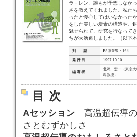
ラ－レン。誰もが予想しなか
さを教えてくれました。私た
ったと慢心してはいなかった
をした美しい炭素の構造や、
魅せられて、研究を行なって
ちが大活躍しました。（以下
判 型
B5版並製・164
発 行 日
1997.10.10
北沢 宏一（東京大
編 著 者
科教授）
目次
Aセッション
高温超伝導の
さとむずかしさ