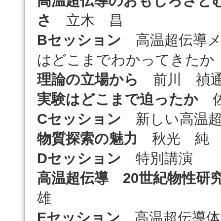
高温超伝導のおもしろさと
さ
立木 昌
Bセッション
高温超伝導メ
はどこまでわかってきたか
理論の立場から
前川 禎
実験はどこまで迫ったか
佐
Cセッション
新しい高温超
物質探索の魅力
秋光 純
Dセッション
特別講演
高温超伝導 20世紀物性研
雄
Eセッション
高温超伝導