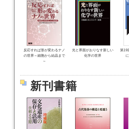
反応すれば形が変わるナノ
光と界面がおりなす新しい
第1
の世界～細胞から結晶まで
化学の世界
に
～
新刊書籍